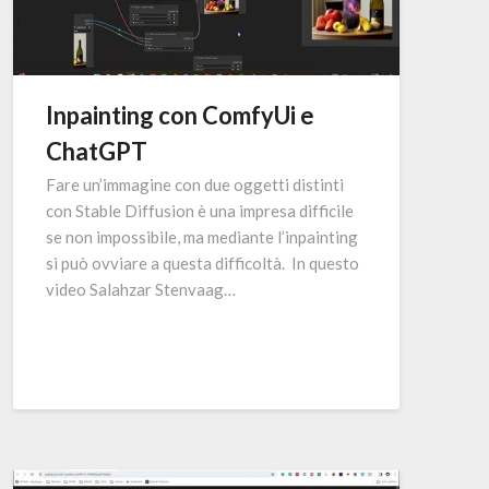
Inpainting con ComfyUi e
ChatGPT
Fare un’immagine con due oggetti distinti
con Stable Diffusion è una impresa difficile
se non impossibile, ma mediante l’inpainting
si può ovviare a questa difficoltà. In questo
video Salahzar Stenvaag…