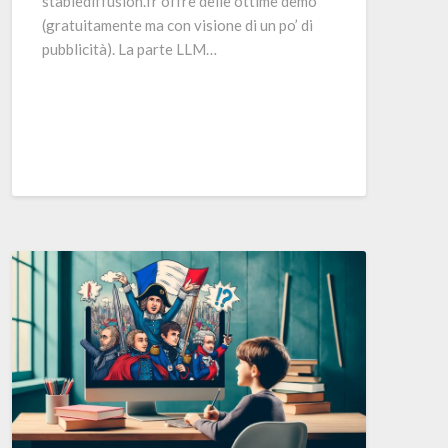
stablediffusion.fr offre delle ottime demo
(gratuitamente ma con visione di un po’ di
pubblicità). La parte LLM…