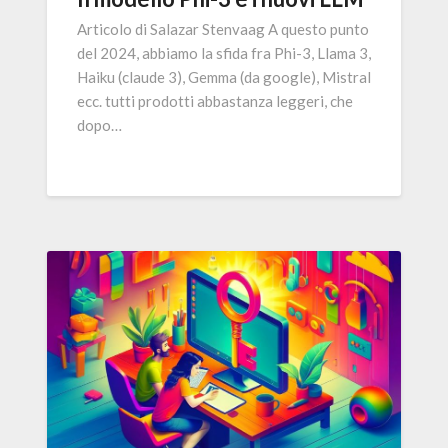
Articolo di Salazar Stenvaag A questo punto
del 2024, abbiamo la sfida fra Phi-3, Llama 3,
Haiku (claude 3), Gemma (da google), Mistral
ecc. tutti prodotti abbastanza leggeri, che
dopo…