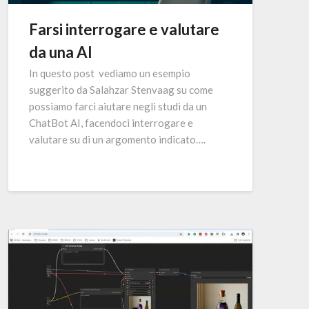
Farsi interrogare e valutare
da una AI
In questo post vediamo un esempio
suggerito da Salahzar Stenvaag su come
possiamo farci aiutare negli studi da un
ChatBot AI, facendoci interrogare e
valutare su di un argomento indicato….