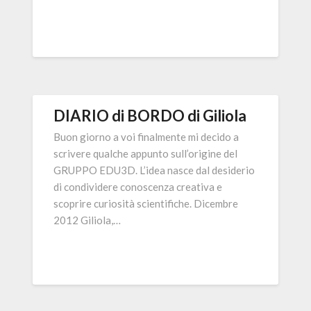
if_2_SL_animation_v0.6.zip
DIARIO di BORDO di Giliola
Buon giorno a voi finalmente mi decido a
scrivere qualche appunto sull’origine del
GRUPPO EDU3D. L’idea nasce dal desiderio
di condividere conoscenza creativa e
scoprire curiosità scientifiche. Dicembre
2012 Giliola,…