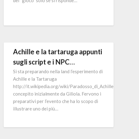
del “gioco” solo se si risponde…
Achille e la tartaruga appunti
sugli script e i NPC…
Si sta preparando nella land l’esperimento di
Achille e la Tartaruga
http://it.wikipedia.org/wiki/Paradosso_di_Achille_e_la_tartar
concepito inizialmente da Giliola. Fervono i
preparativi per l’evento che ha lo scopo di
illustrare uno dei più…