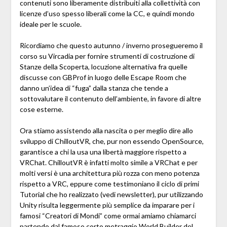
contenuti sono liberamente distribuiti alla collettività con
licenze d’uso spesso liberali come la CC, e quindi mondo
ideale per le scuole.
Ricordiamo che questo autunno / inverno prosegueremo il
corso su Vircadia per fornire strumenti di costruzione di
Stanze della Scoperta, locuzione alternativa fra quelle
discusse con GBProf in luogo delle Escape Room che
danno un’idea di “fuga” dalla stanza che tende a
sottovalutare il contenuto dell’ambiente, in favore di altre
cose esterne.
Ora stiamo assistendo alla nascita o per meglio dire allo
sviluppo di ChilloutVR, che, pur non essendo OpenSource,
garantisce a chi la usa una libertà maggiore rispetto a
VRChat. ChilloutVR è infatti molto simile a VRChat e per
molti versi è una architettura più rozza con meno potenza
rispetto a VRC, eppure come testimoniano il ciclo di primi
Tutorial che ho realizzato (vedi newsletter), pur utilizzando
Unity risulta leggermente più semplice da imparare per i
famosi “Creatori di Mondi” come ormai amiamo chiamarci
partendo dal famoso corto metraggio
World Builder
del