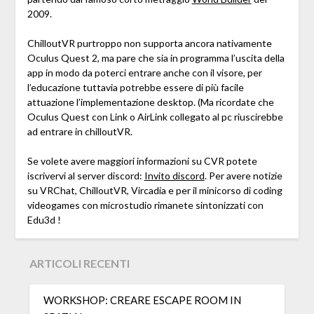
2009.
ChilloutVR purtroppo non supporta ancora nativamente
Oculus Quest 2, ma pare che sia in programma l’uscita della
app in modo da poterci entrare anche con il visore, per
l’educazione tuttavia potrebbe essere di più facile
attuazione l’implementazione desktop. (Ma ricordate che
Oculus Quest con Link o AirLink collegato al pc riuscirebbe
ad entrare in chilloutVR.
Se volete avere maggiori informazioni su CVR potete
iscrivervi al server discord:
Invito discord
. Per avere notizie
su VRChat, ChilloutVR, Vircadia e per il minicorso di coding
videogames con microstudio rimanete sintonizzati con
Edu3d !
ARTICOLI RECENTI
WORKSHOP: CREARE ESCAPE ROOM IN