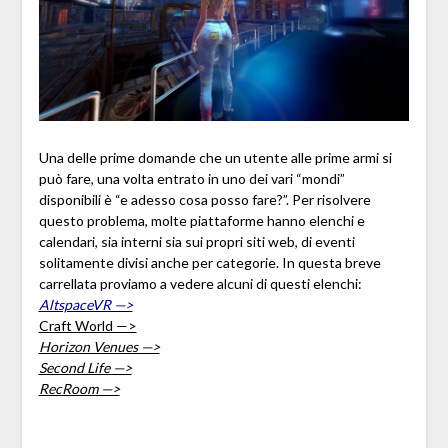
Una delle prime domande che un utente alle prime armi si
può fare, una volta entrato in uno dei vari “mondi”
disponibili è “e adesso cosa posso fare?”. Per risolvere
questo problema, molte piattaforme hanno elenchi e
calendari, sia interni sia sui propri siti web, di eventi
solitamente divisi anche per categorie. In questa breve
carrellata proviamo a vedere alcuni di questi elenchi:
AltspaceVR —>
Craft World —>
Horizon Venues —>
Second Life —>
RecRoom —>